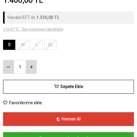
1.400,00 TL
Havale/EFT ile
1.330,00 TL
116,67 TL 'den başlayan taksitlerle
S
M
L
XL
Sepete Ekle
Favorilerime ekle
Hemen Al