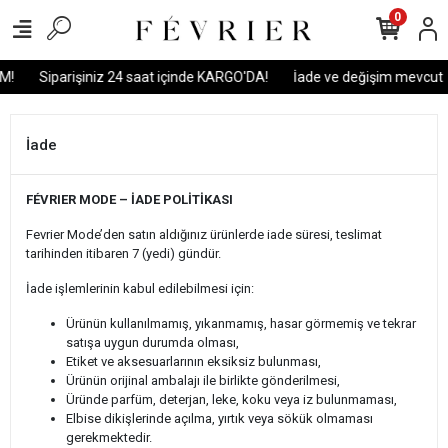
0
M!
Siparişiniz 24 saat içinde KARGO'DA!
İade ve değişim mevcut
İade
FÉVRIER MODE – İADE POLİTİKASI
Fevrier Mode’den satın aldığınız ürünlerde iade süresi, teslimat
tarihinden itibaren 7 (yedi) gündür.
İade işlemlerinin kabul edilebilmesi için:
Ürünün kullanılmamış, yıkanmamış, hasar görmemiş ve tekrar
satışa uygun durumda olması,
Etiket ve aksesuarlarının eksiksiz bulunması,
Ürünün orijinal ambalajı ile birlikte gönderilmesi,
Üründe parfüm, deterjan, leke, koku veya iz bulunmaması,
Elbise dikişlerinde açılma, yırtık veya sökük olmaması
gerekmektedir.