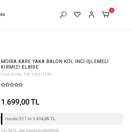
eğişim mevcut
Havale Eft ödemelerin'de %5 İNDİRİM!
0
500
MOİRA KARE YAKA BALON KOL İNCİ İŞLEMELİ
KIRMIZI ELBİSE
Ürün Kodu:
FM-1065-1148
1.699,00 TL
Havale/EFT ile
1.614,05 TL
141,58 TL 'den başlayan taksitlerle