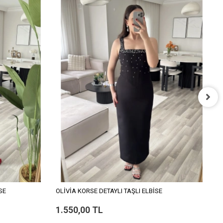
M
1
SE
OLİVİA KORSE DETAYLI TAŞLI ELBİSE
1.550,00 TL