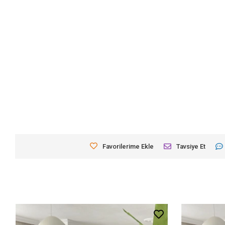
Favorilerime Ekle
Tavsiye Et