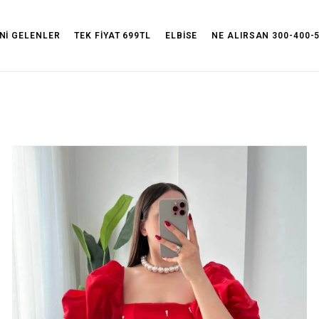
!
Siparişiniz 24 saat içinde KARGO'DA!
İade ve d
Nİ GELENLER
TEK FİYAT 699TL
ELBİSE
NE ALIRSAN 300-400-