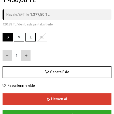
1.450,00 TL
Havale/EFT ile
1.377,50 TL
120,83 TL 'den başlayan taksitlerle
S
M
L
XL
Sepete Ekle
Favorilerime ekle
Hemen Al