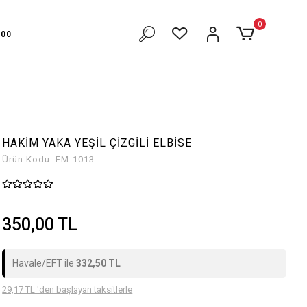
şim mevcut
Havale Eft ödemelerin'de %5 İNDİRİM!
0
500
HAKİM YAKA YEŞİL ÇİZGİLİ ELBİSE
Ürün Kodu:
FM-1013
350,00 TL
Havale/EFT ile
332,50 TL
29,17 TL 'den başlayan taksitlerle