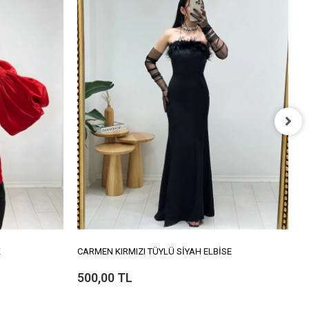
C
5
K
CARMEN KIRMIZI TÜYLÜ SİYAH ELBİSE
500,00 TL