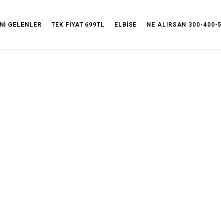
Siparişiniz 24 saat içinde KARGO'DA!
İade ve deği
Nİ GELENLER
TEK FİYAT 699TL
ELBİSE
NE ALIRSAN 300-400-