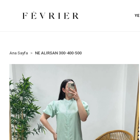
değişim mevcut
Havale Eft ödemelerin'de %5 İNDİRİM!
YE
Ana Sayfa
NE ALIRSAN 300-400-500